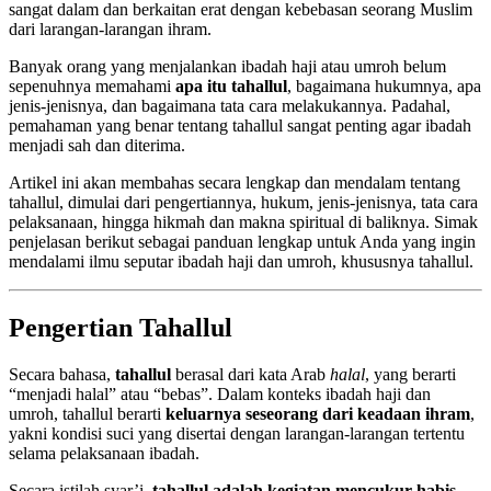
sangat dalam dan berkaitan erat dengan kebebasan seorang Muslim
dari larangan-larangan ihram.
Banyak orang yang menjalankan ibadah haji atau umroh belum
sepenuhnya memahami
apa itu tahallul
, bagaimana hukumnya, apa
jenis-jenisnya, dan bagaimana tata cara melakukannya. Padahal,
pemahaman yang benar tentang tahallul sangat penting agar ibadah
menjadi sah dan diterima.
Artikel ini akan membahas secara lengkap dan mendalam tentang
tahallul, dimulai dari pengertiannya, hukum, jenis-jenisnya, tata cara
pelaksanaan, hingga hikmah dan makna spiritual di baliknya. Simak
penjelasan berikut sebagai panduan lengkap untuk Anda yang ingin
mendalami ilmu seputar ibadah haji dan umroh, khususnya tahallul.
Pengertian Tahallul
Secara bahasa,
tahallul
berasal dari kata Arab
halal
, yang berarti
“menjadi halal” atau “bebas”. Dalam konteks ibadah haji dan
umroh, tahallul berarti
keluarnya seseorang dari keadaan ihram
,
yakni kondisi suci yang disertai dengan larangan-larangan tertentu
selama pelaksanaan ibadah.
Secara istilah syar’i,
tahallul adalah kegiatan mencukur habis