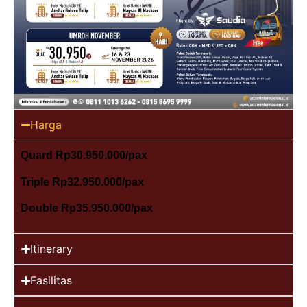
Harga
Quard Rp30.950.000/pax
Triple Rp32.950.000/pax
Double Rp35.950.000/pax
Itinerary
Fasilitas